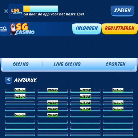
SGCASINO-APP
SPELEN
Ga naar de app voor het beste spel
INLOGGEN
REGISTREREN
CASINO
LIVE CASINO
SPORTEN
AVATARUX
NIEUW
NIEUW
NIEUW
NIEUW
NIEUW
NIEUW
NIEUW
NIEUW
NIEUW
NIEUW
NIEUW
NIEUW
NIEUW
NIEUW