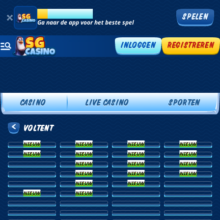
SGCASINO-APP
SPELEN
Ga naar de app voor het beste spel
INLOGGEN
REGISTREREN
CASINO
LIVE CASINO
SPORTEN
VOLTENT
NIEUW
NIEUW
NIEUW
NIEUW
NIEUW
NIEUW
NIEUW
NIEUW
NIEUW
NIEUW
NIEUW
NIEUW
NIEUW
NIEUW
NIEUW
NIEUW
NIEUW
NIEUW