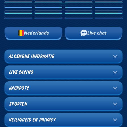
Nederlands
Live chat
ALGEMENE INFORMATIE
LIVE CASINO
JACKPOTS
SPORTEN
VEILIGHEID EN PRIVACY