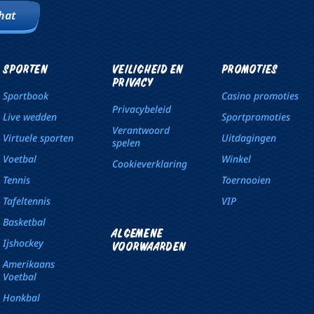
chat
SPORTEN
VEILIGHEID EN
PROMOTIES
PRIVACY
Sportbook
Casino promoties
Privacybeleid
Live wedden
Sportpromoties
Verantwoord
Virtuele sporten
Uitdagingen
spelen
Voetbal
Winkel
Cookieverklaring
Tennis
Toernooien
Tafeltennis
VIP
Basketbal
ALGEMENE
Ijshockey
VOORWAARDEN
Amerikaans
Voetbal
Honkbal