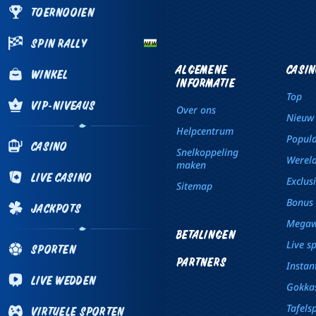
TOERNOOIEN
SPIN RALLY
NEW
ALGEMENE
CASI
WINKEL
INFORMATIE
Top
VIP-NIVEAUS
Over ons
Nieuw
Helpcentrum
Popula
CASINO
Snelkoppeling
Werel
maken
LIVE CASINO
Exclusi
Sitemap
Bonus
JACKPOTS
Megaw
BETALINGEN
Live s
SPORTEN
PARTNERS
Instan
LIVE WEDDEN
Gokka
Tafels
VIRTUELE SPORTEN