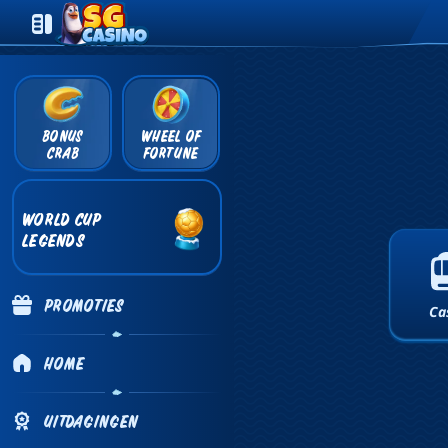
BONUS
WHEEL OF
CRAB
FORTUNE
WORLD CUP
LEGENDS
PROMOTIES
Ca
HOME
UITDAGINGEN