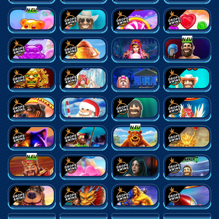
NEU
NEU
NEU
NEU