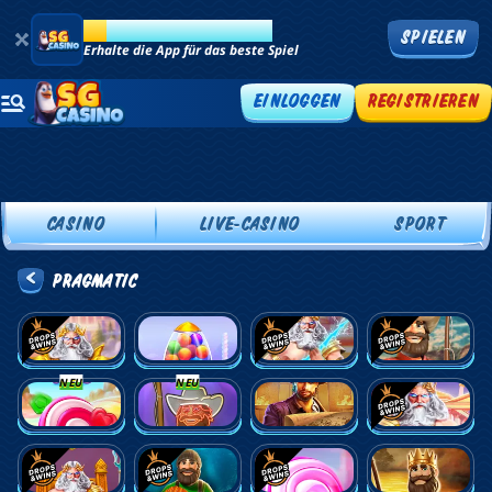
SGCASINO ANWENDUNG
SPIELEN
Erhalte die App für das beste Spiel
EINLOGGEN
REGISTRIEREN
CASINO
LIVE-CASINO
SPORT
PRAGMATIC
NEU
NEU