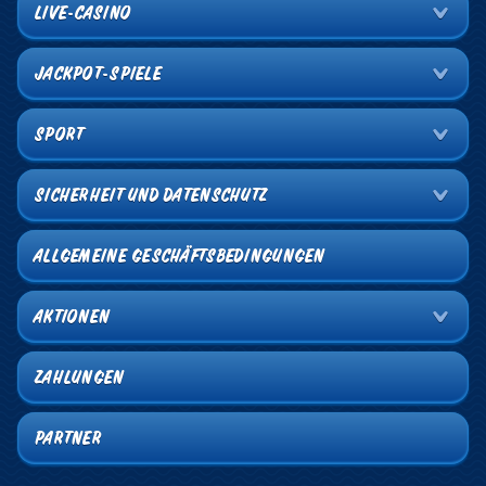
LIVE-CASINO
JACKPOT-SPIELE
SPORT
SICHERHEIT UND DATENSCHUTZ
ALLGEMEINE GESCHÄFTSBEDINGUNGEN
AKTIONEN
ZAHLUNGEN
PARTNER