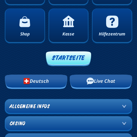
Shop
Kasse
Hilfezentrum
STARTSEITE
Deutsch
Live Chat
ALLGEMEINE INFOS
CASINO