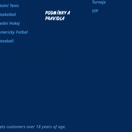
Turnaje
tolní Tenis
VIP
PODMÍNKY A
asketbal
PRAVIDLA
ední Hokej
mericky Fotbal
aseball
pts customers over 18 years of age.