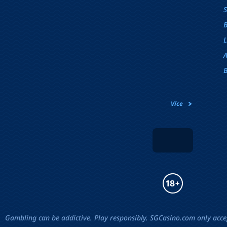
S
B
L
A
B
Více
Gambling can be addictive. Play responsibly. SGCasino.com only acce