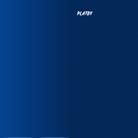
PLATBY