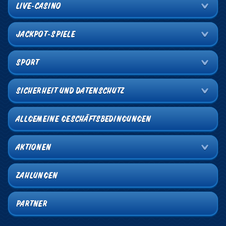
LIVE-CASINO
JACKPOT-SPIELE
SPORT
SICHERHEIT UND DATENSCHUTZ
ALLGEMEINE GESCHÄFTSBEDINGUNGEN
AKTIONEN
ZAHLUNGEN
PARTNER