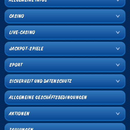
CASINO
LIVE-CASINO
JACKPOT-SPIELE
SPORT
SICHERHEIT UND DATENSCHUTZ
ALLGEMEINE GESCHÄFTSBEDINGUNGEN
AKTIONEN
ZAHLUNGEN