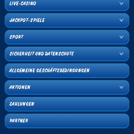
LIVE-CASINO
JACKPOT-SPIELE
SPORT
SICHERHEIT UND DATENSCHUTZ
ALLGEMEINE GESCHÄFTSBEDINGUNGEN
AKTIONEN
ZAHLUNGEN
PARTNER