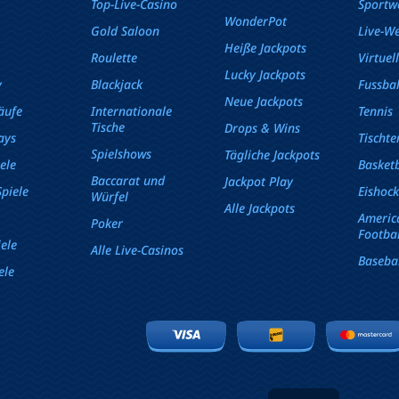
Top-Live-Casino
Sportw
WonderPot
Gold Saloon
Live-W
Heiße Jackpots
Roulette
Virtuel
Lucky Jackpots
v
Blackjack
Fussbal
Neue Jackpots
äufe
Internationale
Tennis
Tische
Drops & Wins
ays
Tischte
Spielshows
Tägliche Jackpots
ele
Basketb
Baccarat und
Jackpot Play
Spiele
Eishoc
Würfel
Alle Jackpots
Americ
Poker
Footbal
iele
Alle Live-Casinos
Basebal
ele