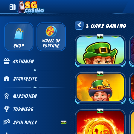
3 OAKS GAMING
NEU
WHEEL OF
SHOP
FORTUNE
AKTIONEN
NEU
STARTSEITE
MISSIONEN
TURNIERE
NEU
SPIN RALLY
NEW