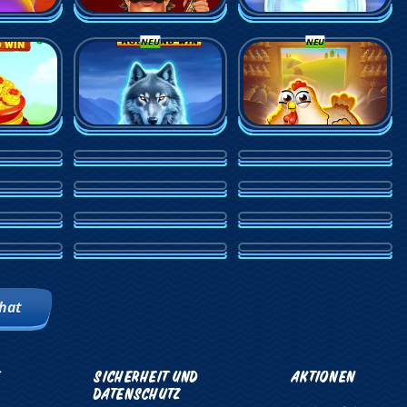
NEU
NEU
Chat
SICHERHEIT UND
AKTIONEN
DATENSCHUTZ