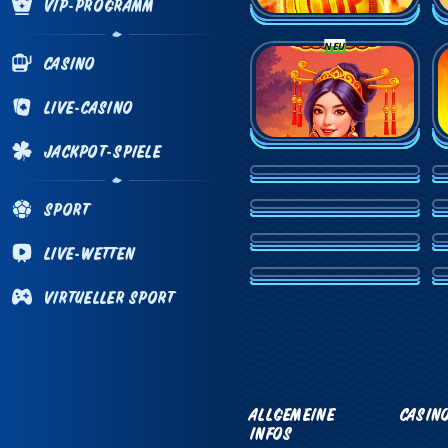
VIP-PROGRAMM
NEU
CASINO
LIVE-CASINO
JACKPOT-SPIELE
SPORT
LIVE-WETTEN
VIRTUELLER SPORT
ALLGEMEINE
CASIN
INFOS