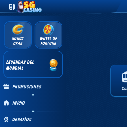
BONUS
WHEEL OF
CRAB
FORTUNE
LEYENDAS DEL
MUNDIAL
PROMOCIONES
Ca
INICIO
DESAFÍOS