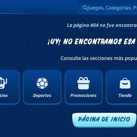
Juegos, Categorías, 
La página 404 no fue encontra
¡UY! NO ENCONTRAMOS ESA
Consulte las secciones más popu
sino
Deportes
Promociones
Tienda
PÁGINA DE INICIO