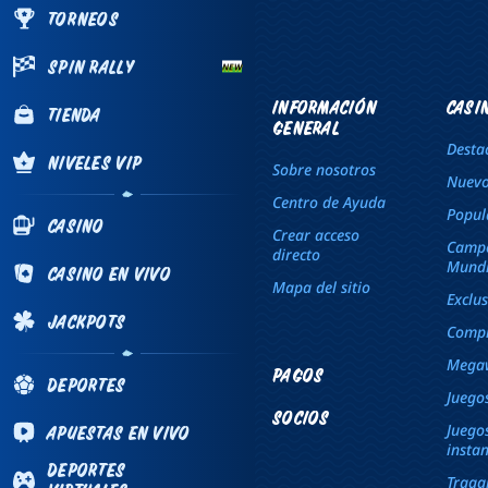
TORNEOS
SPIN RALLY
NEW
INFORMACIÓN
CASI
TIENDA
GENERAL
Desta
NIVELES VIP
Sobre nosotros
Nuev
Centro de Ayuda
Popul
CASINO
Crear acceso
Camp
directo
Mundi
CASINO EN VIVO
Mapa del sitio
Exclus
JACKPOTS
Compr
Mega
PAGOS
DEPORTES
Juego
SOCIOS
Juego
APUESTAS EN VIVO
insta
DEPORTES
Traga