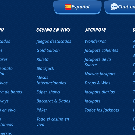
Español
Chat en
NO
CASINO EN VIVO
JACKPOTS
cados
Juegos destacados
WonderPot
A
D
os
Gold Saloon
Jackpots calientes
A
ares
Ruleta
Jackpots de la
Suerte
D
eonato
Blackjack
al
Nuevos jackpots
F
Mesas
ivos
Internacionales
Drops & Wins
T
a de bonos
Súper shows
Jackpots diarios
T
ways
Baccarat & Dados
Jackpots
B
s en vivo
Póker
Todos los jackpots
s
Todo el casino en
F
ntáneos
vivo
B
perras