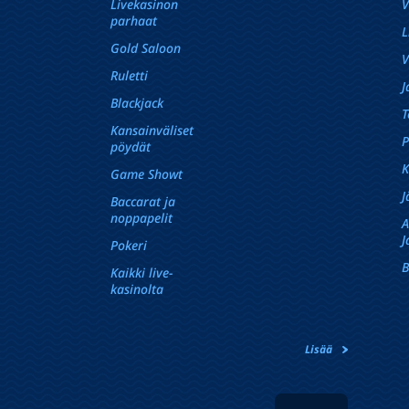
Livekasinon
V
parhaat
L
Gold Saloon
V
Ruletti
J
Blackjack
T
Kansainväliset
P
pöydät
K
Game Showt
J
Baccarat ja
noppapelit
A
J
Pokeri
B
Kaikki live-
kasinolta
Lisää