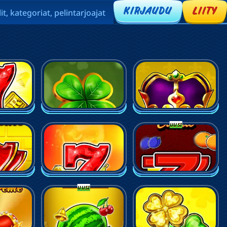
KIRJAUDU
LIITY
it, kategoriat, pelintarjoajat
UUSI
UUSI