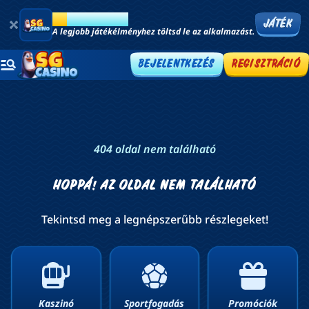
SGCASINO APP
JÁTÉK
A legjobb játékélményhez töltsd le az alkalmazást.
BEJELENTKEZÉS
REGISZTRÁCIÓ
404 oldal nem található
HOPPÁ! AZ OLDAL NEM TALÁLHATÓ
Tekintsd meg a legnépszerűbb részlegeket!
Kaszinó
Sportfogadás
Promóciók