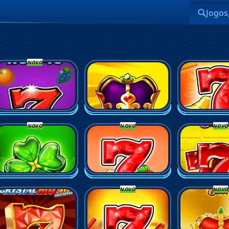
Jogos
NOVO
NOVO
NOVO
NOVO
NOVO
NOVO