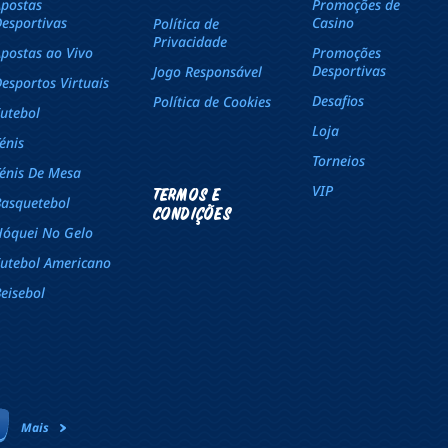
postas
Promoções de
esportivas
Casino
Política de
Privacidade
postas ao Vivo
Promoções
Desportivas
Jogo Responsável
esportos Virtuais
Desafios
Política de Cookies
utebol
Loja
énis
Torneios
énis De Mesa
VIP
TERMOS E
asquetebol
CONDIÇÕES
óquei No Gelo
utebol Americano
eisebol
Mais