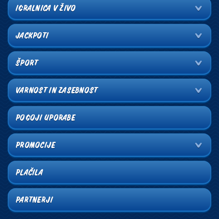
IGRALNICA V ŽIVO
JACKPOTI
ŠPORT
VARNOST IN ZASEBNOST
POGOJI UPORABE
PROMOCIJE
PLAČILA
PARTNERJI