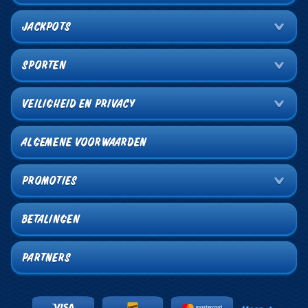
JACKPOTS
SPORTEN
VEILIGHEID EN PRIVACY
ALGEMENE VOORWAARDEN
PROMOTIES
BETALINGEN
PARTNERS