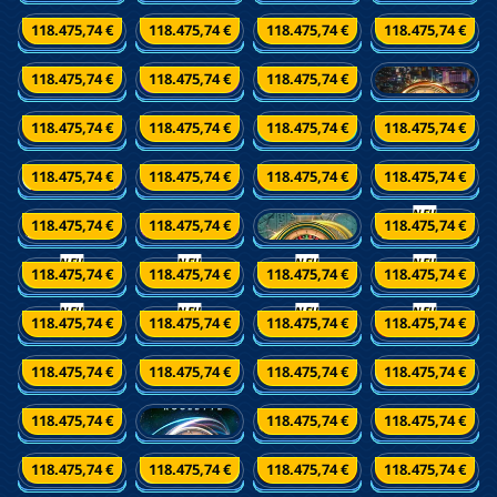
118.475,74 €
118.475,74 €
118.475,74 €
118.475,74 €
118.475,74 €
118.475,74 €
118.475,74 €
118.475,74 €
118.475,74 €
118.475,74 €
118.475,74 €
118.475,74 €
118.475,74 €
118.475,74 €
118.475,74 €
NEU
118.475,74 €
118.475,74 €
118.475,74 €
NEU
NEU
NEU
NEU
118.475,74 €
118.475,74 €
118.475,74 €
118.475,74 €
NEU
NEU
NEU
NEU
118.475,74 €
118.475,74 €
118.475,74 €
118.475,74 €
118.475,74 €
118.475,74 €
118.475,74 €
118.475,74 €
118.475,74 €
118.475,74 €
118.475,74 €
118.475,74 €
118.475,74 €
118.475,74 €
118.475,74 €