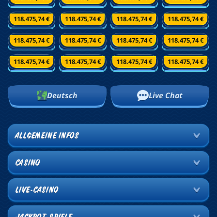
118.475,74 €
118.475,74 €
118.475,74 €
118.475,74 €
118.475,74 €
118.475,74 €
118.475,74 €
118.475,74 €
118.475,74 €
118.475,74 €
118.475,74 €
118.475,74 €
Deutsch
Live Chat
ALLGEMEINE INFOS
CASINO
LIVE-CASINO
JACKPOT-SPIELE