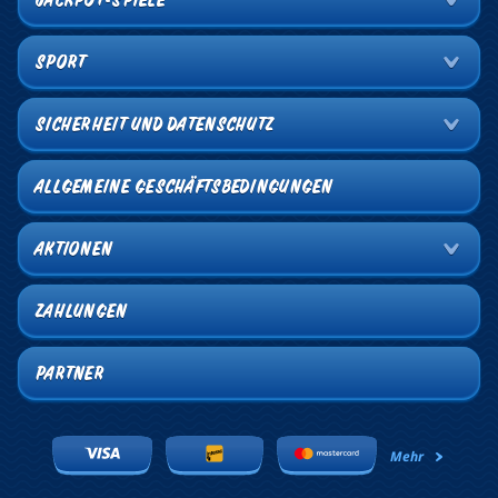
SPORT
SICHERHEIT UND DATENSCHUTZ
ALLGEMEINE GESCHÄFTSBEDINGUNGEN
AKTIONEN
ZAHLUNGEN
PARTNER
Mehr